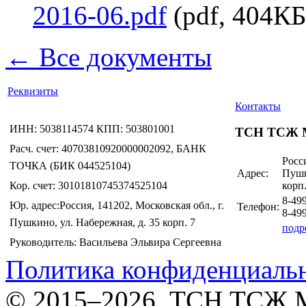
2016-06.pdf
(pdf, 404КБ
← Все документы
Реквизиты
Контакты
ИНН: 5038114574 КПП: 503801001
ТСН ТСЖ 
Расч. счет: 40703810920000002092, БАНК
Росси
ТОЧКА (БИК 044525104)
Адрес:
Пушк
Кор. счет: 30101810745374525104
корп.
8-49
Юр. адрес:Россия, 141202, Московская обл., г.
Телефон:
8-49
Пушкино, ул. Набережная, д. 35 корп. 7
подр
Руководитель: Васильева Эльвира Сергеевна
Политика конфиденциаль
© 2015–2026. ТСН ТСЖ 