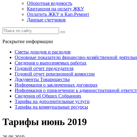
Оборотная ведомость
Квитанция на оплату ЖКУ
Оплатить ЖКУ и Кап.Ремонт
Данные счетчиков
Раскрытие информации
Сметы доходов и расходов
Основные показатели финансово-хозяйственной деятель
Сведения о выполняемых работах
Годовой отчет председателя
Годовой отчет ревизионной комиссии
Документы Товарищества
Информация о заключенных договорах
Информация о привлечении к административной ответст
Сведения об Общих Собраниях
Тарифы на дополнительные услуги
Тарифы на коммунальные ресурсы
Тарифы июнь 2019
26.06.2019