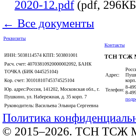
2020-12.pdf
(pdf, 296КБ
← Все документы
Реквизиты
Контакты
ИНН: 5038114574 КПП: 503801001
ТСН ТСЖ 
Расч. счет: 40703810920000002092, БАНК
Росси
ТОЧКА (БИК 044525104)
Адрес:
Пушк
Кор. счет: 30101810745374525104
корп.
8-49
Юр. адрес:Россия, 141202, Московская обл., г.
Телефон:
8-49
Пушкино, ул. Набережная, д. 35 корп. 7
подр
Руководитель: Васильева Эльвира Сергеевна
Политика конфиденциаль
© 2015–2026. ТСН ТСЖ 