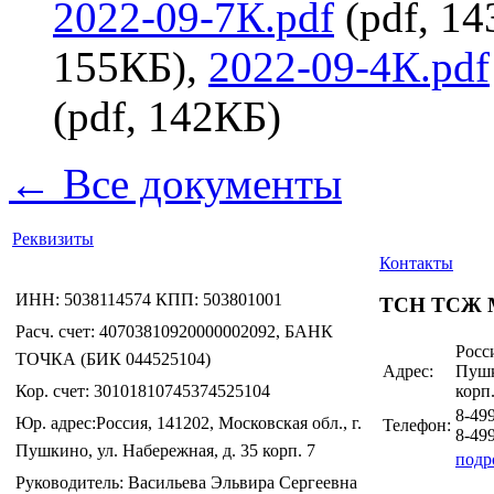
2022-09-7К.pdf
(pdf, 1
155КБ),
2022-09-4К.pdf
(pdf, 142КБ)
← Все документы
Реквизиты
Контакты
ИНН: 5038114574 КПП: 503801001
ТСН ТСЖ 
Расч. счет: 40703810920000002092, БАНК
Росси
ТОЧКА (БИК 044525104)
Адрес:
Пушк
Кор. счет: 30101810745374525104
корп.
8-49
Юр. адрес:Россия, 141202, Московская обл., г.
Телефон:
8-49
Пушкино, ул. Набережная, д. 35 корп. 7
подр
Руководитель: Васильева Эльвира Сергеевна