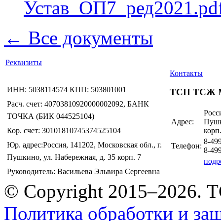
Устав_ОП7_ред2021.pd
← Все документы
Реквизиты
Контакты
ИНН: 5038114574 КПП: 503801001
ТСН ТСЖ 
Расч. счет: 40703810920000002092, БАНК
Росси
ТОЧКА (БИК 044525104)
Адрес:
Пушк
Кор. счет: 30101810745374525104
корп.
8-49
Юр. адрес:Россия, 141202, Московская обл., г.
Телефон:
8-49
Пушкино, ул. Набережная, д. 35 корп. 7
подр
Руководитель: Васильева Эльвира Сергеевна
© Copyright 2015–2026.
Политика обработки и за