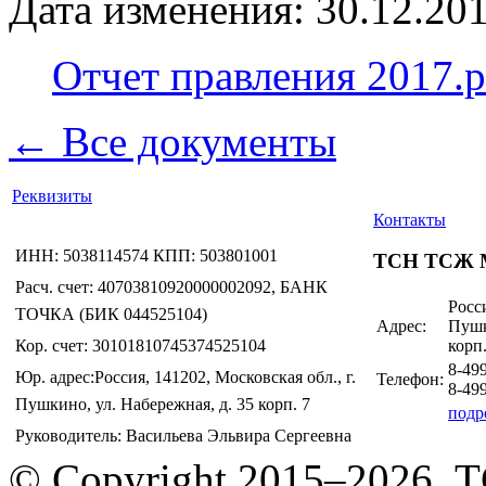
Дата изменения: 30.12.201
Отчет правления 2017.p
← Все документы
Реквизиты
Контакты
ИНН: 5038114574 КПП: 503801001
ТСН ТСЖ 
Расч. счет: 40703810920000002092, БАНК
Росси
ТОЧКА (БИК 044525104)
Адрес:
Пушк
Кор. счет: 30101810745374525104
корп.
8-49
Юр. адрес:Россия, 141202, Московская обл., г.
Телефон:
8-49
Пушкино, ул. Набережная, д. 35 корп. 7
подр
Руководитель: Васильева Эльвира Сергеевна
© Copyright 2015–2026.