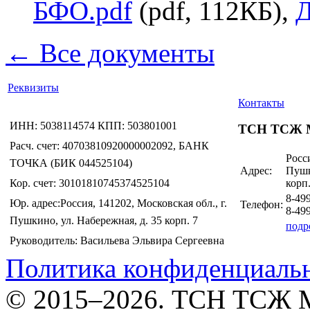
БФО.pdf
(pdf, 112КБ),
Д
← Все документы
Реквизиты
Контакты
ИНН: 5038114574 КПП: 503801001
ТСН ТСЖ 
Расч. счет: 40703810920000002092, БАНК
Росси
ТОЧКА (БИК 044525104)
Адрес:
Пушк
Кор. счет: 30101810745374525104
корп.
8-49
Юр. адрес:Россия, 141202, Московская обл., г.
Телефон:
8-49
Пушкино, ул. Набережная, д. 35 корп. 7
подр
Руководитель: Васильева Эльвира Сергеевна
Политика конфиденциаль
© 2015–2026. ТСН ТСЖ 