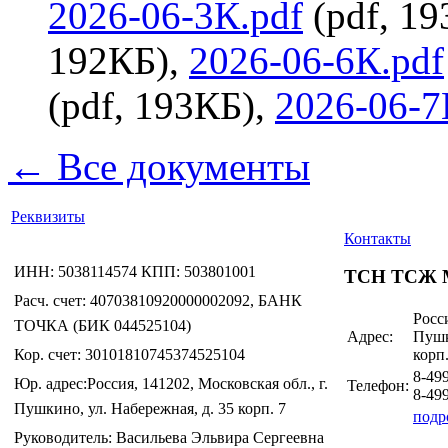
2026-06-3К.pdf
(pdf, 1
192КБ),
2026-06-6К.pdf
(pdf, 193КБ),
2026-06-7
← Все документы
Реквизиты
Контакты
ИНН: 5038114574 КПП: 503801001
ТСН ТСЖ 
Расч. счет: 40703810920000002092, БАНК
Росси
ТОЧКА (БИК 044525104)
Адрес:
Пушк
Кор. счет: 30101810745374525104
корп.
8-49
Юр. адрес:Россия, 141202, Московская обл., г.
Телефон:
8-49
Пушкино, ул. Набережная, д. 35 корп. 7
подр
Руководитель: Васильева Эльвира Сергеевна