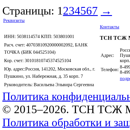
Страницы:
1
2
3
4
5
6
7
→
Реквизиты
Контакты
ИНН: 5038114574 КПП: 503801001
ТСН ТСЖ 
Расч. счет: 40703810920000002092, БАНК
Росси
ТОЧКА (БИК 044525104)
Адрес:
Пушк
Кор. счет: 30101810745374525104
корп.
8-49
Юр. адрес:Россия, 141202, Московская обл., г.
Телефон:
8-49
Пушкино, ул. Набережная, д. 35 корп. 7
подр
Руководитель: Васильева Эльвира Сергеевна
Политика конфиденциаль
© 2015–2026. ТСН ТСЖ 
Политика обработки и за